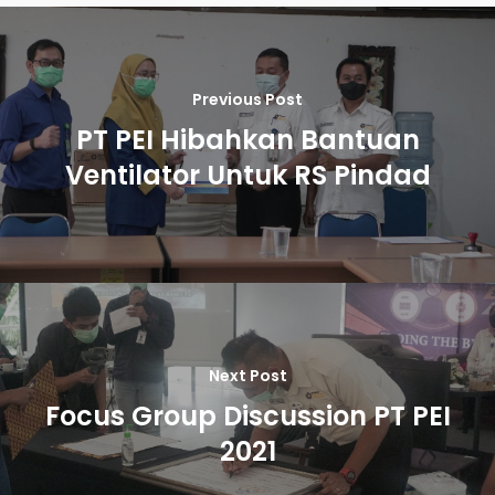
Previous Post
PT PEI Hibahkan Bantuan
Ventilator Untuk RS Pindad
Next Post
Focus Group Discussion PT PEI
2021